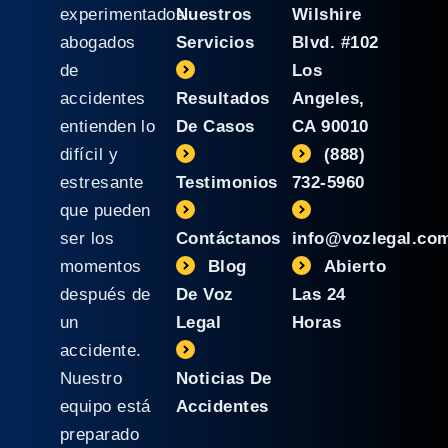
experimentados
Nuestros
Wilshire
abogados
Servicios
Blvd. #102
de
Los
accidentes
Resultados
Angeles,
entienden lo
De Casos
CA 90010
difícil y
(888)
estresante
Testimonios
732-5960
que pueden
ser los
Contáctanos
info@vozlegal.co
momentos
Blog
Abierto
después de
De Voz
Las 24
un
Legal
Horas
accidente.
Nuestro
Noticias De
equipo está
Accidentes
preparado