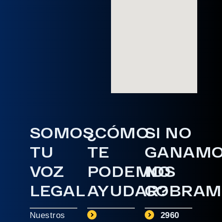
SOMOS
¿CÓMO
SI NO
TU
TE
GANAM
VOZ
PODEMOS
NO
LEGAL
AYUDAR?
COBRAM
Nuestros
2960