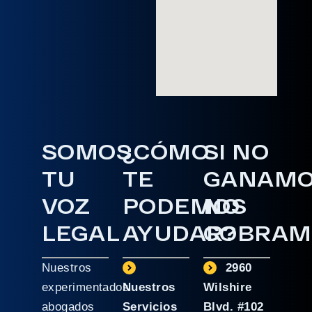
SOMOS
¿CÓMO
SI NO
TU
TE
GANAM
VOZ
PODEMOS
NO
LEGAL
AYUDAR?
COBRAM
Nuestros
2960
experimentados
Nuestros
Wilshire
abogados
Servicios
Blvd. #102