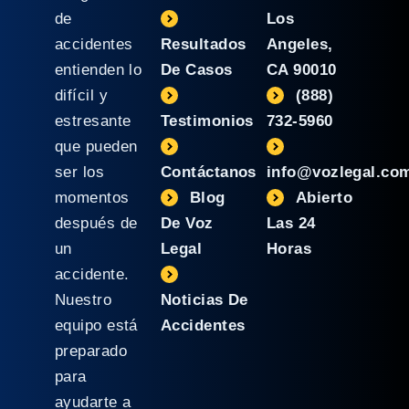
de
Los
accidentes
Resultados
Angeles,
entienden lo
De Casos
CA 90010
difícil y
(888)
estresante
Testimonios
732-5960
que pueden
ser los
Contáctanos
info@vozlegal.co
momentos
Blog
Abierto
después de
De Voz
Las 24
un
Legal
Horas
accidente.
Nuestro
Noticias De
equipo está
Accidentes
preparado
para
ayudarte a