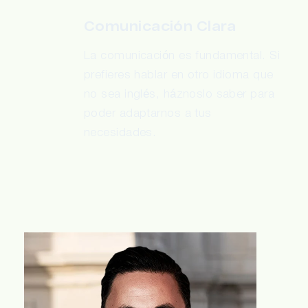
Comunicación Clara
La comunicación es fundamental. Si
prefieres hablar en otro idioma que
no sea inglés, háznoslo saber para
poder adaptarnos a tus
necesidades.