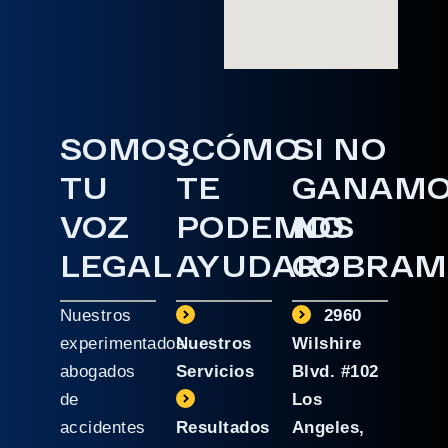
SOMOS
¿CÓMO
SI NO
TU
TE
GANAM
VOZ
PODEMOS
NO
LEGAL
AYUDAR?
COBRAM
Nuestros
2960
experimentados
Nuestros
Wilshire
abogados
Servicios
Blvd. #102
de
Los
accidentes
Resultados
Angeles,