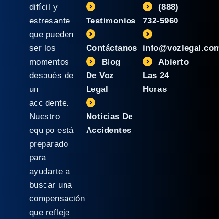
difícil y
(888)
estresante
Testimonios
732-5960
que pueden
ser los
Contáctanos
info@vozlegal.co
momentos
Blog
Abierto
después de
De Voz
Las 24
un
Legal
Horas
accidente.
Nuestro
Noticias De
equipo está
Accidentes
preparado
para
ayudarte a
buscar una
compensación
que refleje