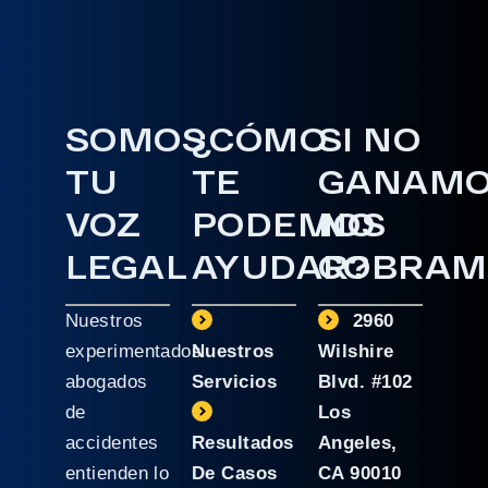
SOMOS
¿CÓMO
SI NO
TU
TE
GANAM
VOZ
PODEMOS
NO
LEGAL
AYUDAR?
COBRAM
Nuestros
2960
experimentados
Nuestros
Wilshire
abogados
Servicios
Blvd. #102
de
Los
accidentes
Resultados
Angeles,
entienden lo
De Casos
CA 90010