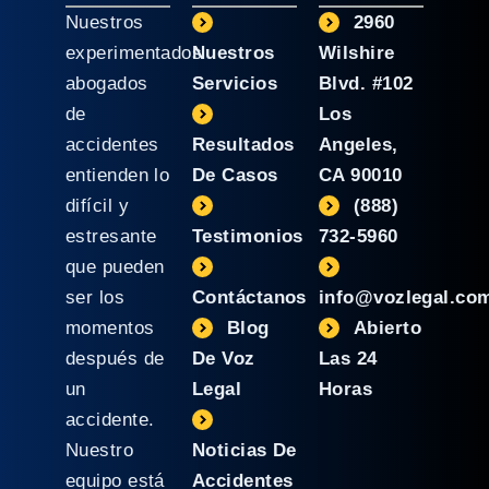
Nuestros
2960
experimentados
Nuestros
Wilshire
abogados
Servicios
Blvd. #102
de
Los
accidentes
Resultados
Angeles,
entienden lo
De Casos
CA 90010
difícil y
(888)
estresante
Testimonios
732-5960
que pueden
ser los
Contáctanos
info@vozlegal.co
momentos
Blog
Abierto
después de
De Voz
Las 24
un
Legal
Horas
accidente.
Nuestro
Noticias De
equipo está
Accidentes