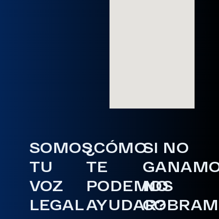
SOMOS
¿CÓMO
SI NO
TU
TE
GANAM
VOZ
PODEMOS
NO
LEGAL
AYUDAR?
COBRAM