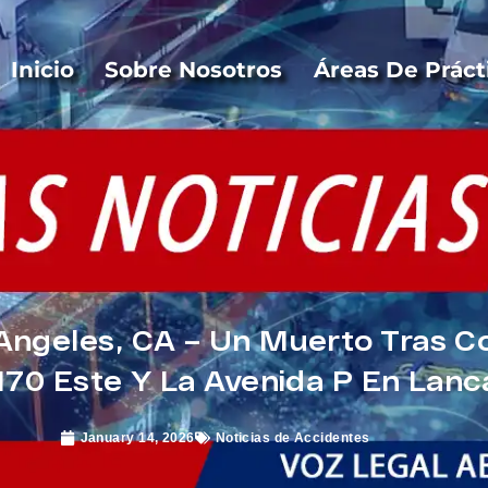
Inicio
Sobre Nosotros
Áreas De Práct
Angeles, CA – Un Muerto Tras Co
 170 Este Y La Avenida P En Lanc
January 14, 2026
Noticias de Accidentes