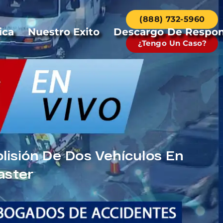
(888) 732-5960
ica
Nuestro Exito
Descargo De Respon
¿Tengo Un Caso?
lisión De Dos Vehículos En
aster