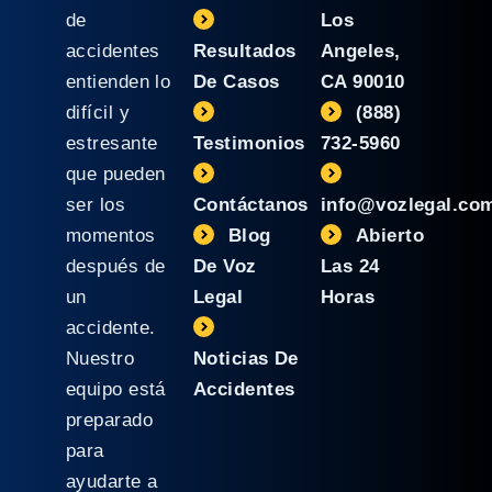
de
Los
accidentes
Resultados
Angeles,
entienden lo
De Casos
CA 90010
difícil y
(888)
estresante
Testimonios
732-5960
que pueden
ser los
Contáctanos
info@vozlegal.co
momentos
Blog
Abierto
después de
De Voz
Las 24
un
Legal
Horas
accidente.
Nuestro
Noticias De
equipo está
Accidentes
preparado
para
ayudarte a