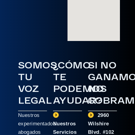
SOMOS
¿CÓMO
SI NO
TU
TE
GANAM
VOZ
PODEMOS
NO
LEGAL
AYUDAR?
COBRAM
Nuestros
2960
experimentados
Nuestros
Wilshire
abogados
Servicios
Blvd. #102