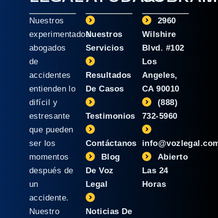
Nuestros
2960
experimentados
Nuestros
Wilshire
abogados
Servicios
Blvd. #102
de
Los
accidentes
Resultados
Angeles,
entienden lo
De Casos
CA 90010
difícil y
(888)
estresante
Testimonios
732-5960
que pueden
ser los
Contáctanos
info@vozlegal.co
momentos
Blog
Abierto
después de
De Voz
Las 24
un
Legal
Horas
accidente.
Nuestro
Noticias De