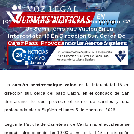
[01-05-2026] Condado De San Bernardino, CA
– Un Semirremolque Vuelca En La
Interestatal 15 En Dirección Sur, Cerca De
Cajon Pass, Provocando La Alerta Sigalert
January 19, 2026
Noticias de Accidentes
Un
camión semirremolque volcó
en la Interestatal 15 en
dirección sur, cerca del paso Cajón, en el condado de San
Bernardino, lo que provocó el cierre de carriles y una
prolongada alerta SigAlert el lunes 5 de enero de 2026.
Según la Patrulla de Carreteras de California, el accidente se
produjo alrededor de las 10:00 a. m. en la I-15 en dirección