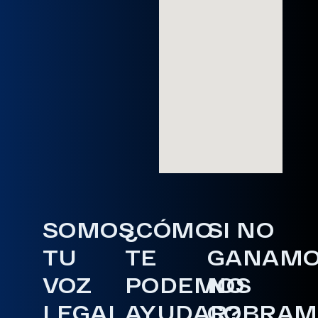
SOMOS
¿CÓMO
SI NO
TU
TE
GANAM
VOZ
PODEMOS
NO
LEGAL
AYUDAR?
COBRAM