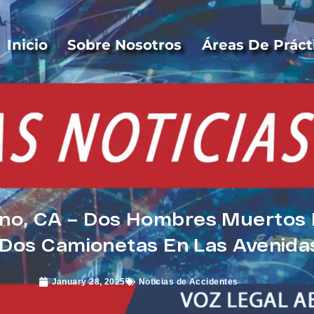
Inicio
Sobre Nosotros
Áreas De Práct
sno, CA – Dos Hombres Muertos
 Dos Camionetas En Las Avenida
January 28, 2025
Noticias de Accidentes