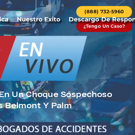
(888) 732-5960
ica
Nuestro Exito
Descargo De Respon
¿Tengo Un Caso?
 En Un Choque Sospechoso
s Belmont Y Palm