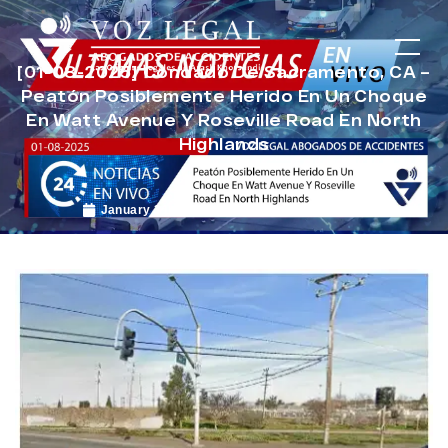
[01-08-2025] Condado De Sacramento, CA –
Peatón Posiblemente Herido En Un Choque
En Watt Avenue Y Roseville Road En North
Highlands
January 31, 2025
Noticias de Accidentes