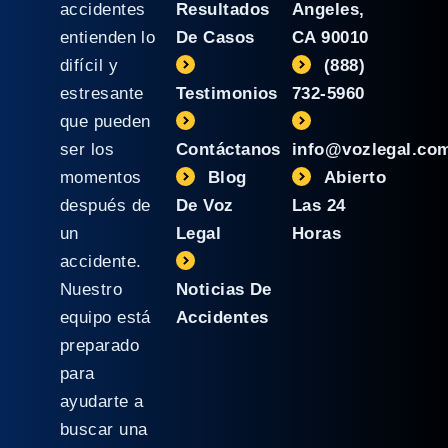
accidentes
Resultados
Angeles,
entienden lo
De Casos
CA 90010
difícil y
(888)
estresante
Testimonios
732-5960
que pueden
ser los
Contáctanos
info@vozlegal.co
momentos
Blog
Abierto
después de
De Voz
Las 24
un
Legal
Horas
accidente.
Nuestro
Noticias De
equipo está
Accidentes
preparado
para
ayudarte a
buscar una