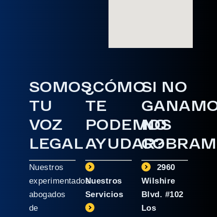
SOMOS
¿CÓMO
SI NO
TU
TE
GANAM
VOZ
PODEMOS
NO
LEGAL
AYUDAR?
COBRAM
Nuestros
2960
experimentados
Nuestros
Wilshire
abogados
Servicios
Blvd. #102
de
Los