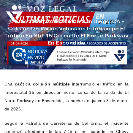
[01-08-2026] Condado De San Diego, CA –
Colisión De Varios Vehículos Interrumpe El
Tráfico En Nb I-15 Cerca De El Norte Parkway
En Escondido
January 20, 2026
Noticias de Accidentes
Una
caótica colisión múltiple
interrumpió el tráfico en la
Interestatal 15 en dirección norte, cerca de la salida de El
Norte Parkway en Escondido, la noche del jueves 8 de enero
de 2026.
Según la Patrulla de Carreteras de California, el incidente
comenzó alrededor de las 7:45 p. m., cuando un Chevy