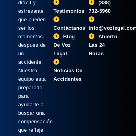
difícil y
(888)
estresante
Testimonios
732-5960
que pueden
ser los
Contáctanos
info@vozlegal.co
momentos
Blog
Abierto
después de
De Voz
Las 24
un
Legal
Horas
accidente.
Nuestro
Noticias De
equipo está
Accidentes
preparado
para
ayudarte a
buscar una
compensación
que refleje