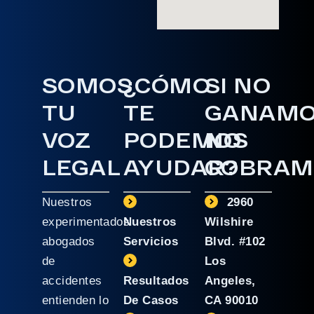
SOMOS
¿CÓMO
SI NO
TU
TE
GANAM
VOZ
PODEMOS
NO
LEGAL
AYUDAR?
COBRAM
Nuestros
2960
experimentados
Nuestros
Wilshire
abogados
Servicios
Blvd. #102
de
Los
accidentes
Resultados
Angeles,
entienden lo
De Casos
CA 90010