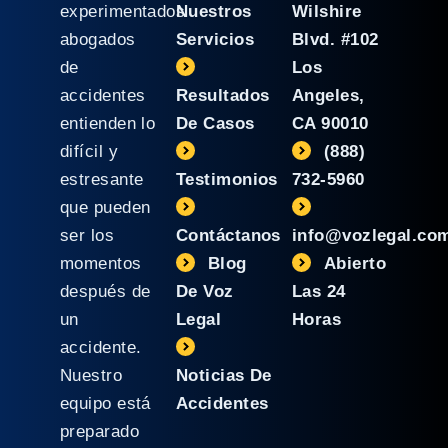
experimentados
Nuestros
Wilshire
abogados
Servicios
Blvd. #102
de
Los
accidentes
Resultados
Angeles,
entienden lo
De Casos
CA 90010
difícil y
(888)
estresante
Testimonios
732-5960
que pueden
ser los
Contáctanos
info@vozlegal.co
momentos
Blog
Abierto
después de
De Voz
Las 24
un
Legal
Horas
accidente.
Nuestro
Noticias De
equipo está
Accidentes
preparado