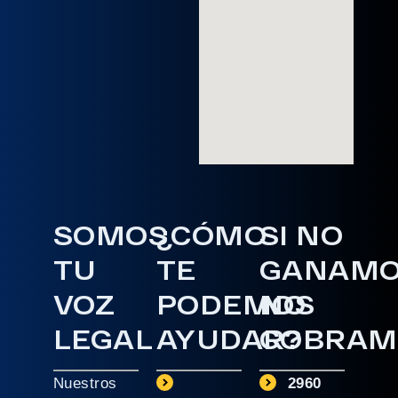
SOMOS
¿CÓMO
SI NO
TU
TE
GANAM
VOZ
PODEMOS
NO
LEGAL
AYUDAR?
COBRAM
Nuestros
2960