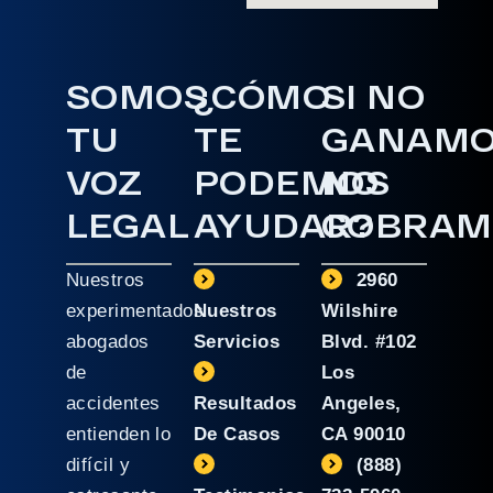
SOMOS
¿CÓMO
SI NO
TU
TE
GANAM
VOZ
PODEMOS
NO
LEGAL
AYUDAR?
COBRAM
Nuestros
2960
experimentados
Nuestros
Wilshire
abogados
Servicios
Blvd. #102
de
Los
accidentes
Resultados
Angeles,
entienden lo
De Casos
CA 90010
difícil y
(888)