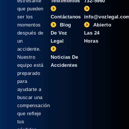
estresante
Testimonios
732-5960
que pueden
ser los
Contáctanos
info@vozlegal.co
momentos
Blog
Abierto
después de
De Voz
Las 24
un
Legal
Horas
accidente.
Nuestro
Noticias De
equipo está
Accidentes
preparado
para
ayudarte a
buscar una
compensación
que refleje
tus