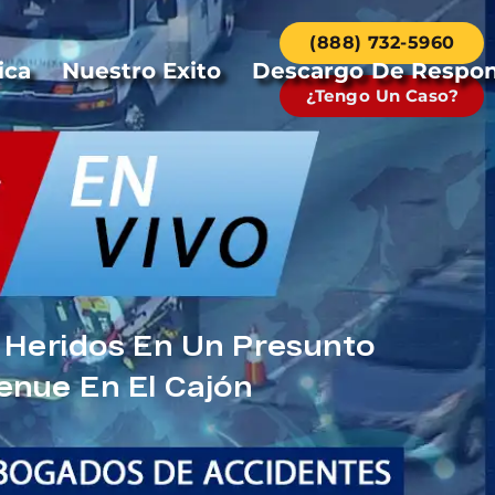
(888) 732-5960
ica
Nuestro Exito
Descargo De Respon
¿Tengo Un Caso?
s Heridos En Un Presunto
enue En El Cajón