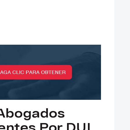
 Abogados
entes Por DUI