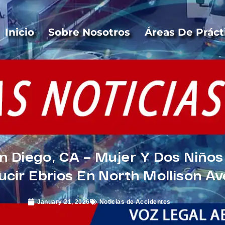
Inicio
Sobre Nosotros
Áreas De Práct
n Diego, CA – Mujer Y Dos Niño
cir Ebrios En North Mollison Av
January 21, 2026
Noticias de Accidentes