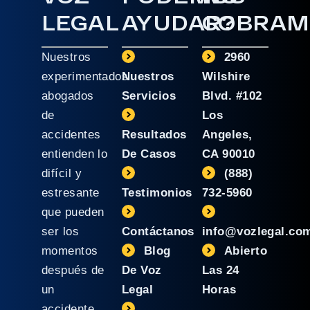
LEGAL
AYUDAR?
COBRAM
Nuestros
2960
experimentados
Nuestros
Wilshire
abogados
Servicios
Blvd. #102
de
Los
accidentes
Resultados
Angeles,
entienden lo
De Casos
CA 90010
difícil y
(888)
estresante
Testimonios
732-5960
que pueden
ser los
Contáctanos
info@vozlegal.co
momentos
Blog
Abierto
después de
De Voz
Las 24
un
Legal
Horas
accidente.