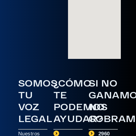
SOMOS
¿CÓMO
SI NO
TU
TE
GANAM
VOZ
PODEMOS
NO
LEGAL
AYUDAR?
COBRAM
Nuestros
2960