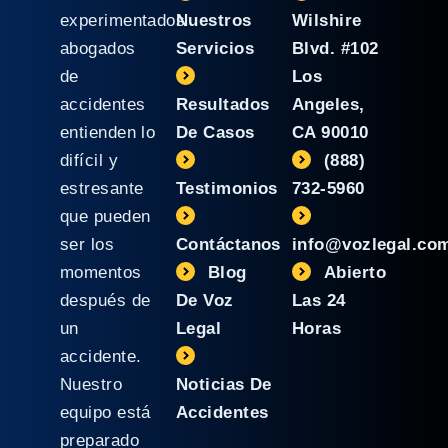
experimentados
Nuestros
Wilshire
abogados
Servicios
Blvd. #102
de
Los
accidentes
Resultados
Angeles,
entienden lo
De Casos
CA 90010
difícil y
(888)
estresante
Testimonios
732-5960
que pueden
ser los
Contáctanos
info@vozlegal.co
momentos
Blog
Abierto
después de
De Voz
Las 24
un
Legal
Horas
accidente.
Nuestro
Noticias De
equipo está
Accidentes
preparado