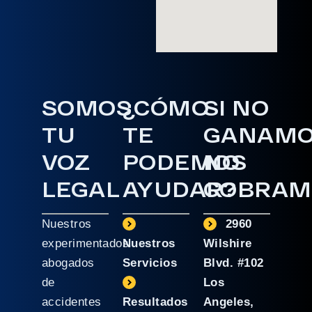
SOMOS
¿CÓMO
SI NO
TU
TE
GANAM
VOZ
PODEMOS
NO
LEGAL
AYUDAR?
COBRAM
Nuestros
2960
experimentados
Nuestros
Wilshire
abogados
Servicios
Blvd. #102
de
Los
accidentes
Resultados
Angeles,