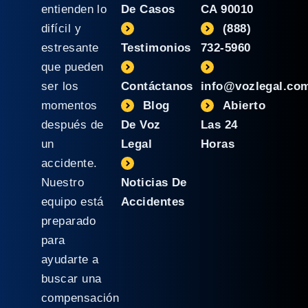
entienden lo
De Casos
CA 90010
difícil y
(888)
estresante
Testimonios
732-5960
que pueden
ser los
Contáctanos
info@vozlegal.co
momentos
Blog
Abierto
después de
De Voz
Las 24
un
Legal
Horas
accidente.
Nuestro
Noticias De
equipo está
Accidentes
preparado
para
ayudarte a
buscar una
compensación