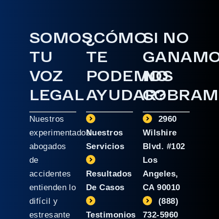
SOMOS
¿CÓMO
SI NO
TU
TE
GANAM
VOZ
PODEMOS
NO
LEGAL
AYUDAR?
COBRAM
Nuestros
2960
experimentados
Nuestros
Wilshire
abogados
Servicios
Blvd. #102
de
Los
accidentes
Resultados
Angeles,
entienden lo
De Casos
CA 90010
difícil y
(888)
estresante
Testimonios
732-5960