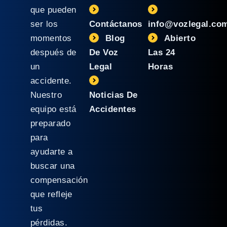
que pueden
ser los
Contáctanos
info@vozlegal.co
momentos
Blog
Abierto
después de
De Voz
Las 24
un
Legal
Horas
accidente.
Nuestro
Noticias De
equipo está
Accidentes
preparado
para
ayudarte a
buscar una
compensación
que refleje
tus
pérdidas.