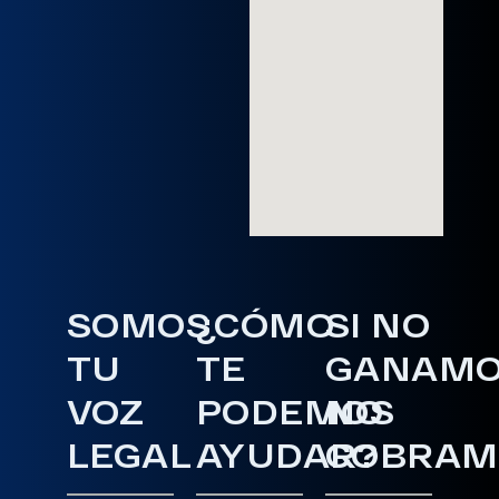
SOMOS
¿CÓMO
SI NO
TU
TE
GANAM
VOZ
PODEMOS
NO
LEGAL
AYUDAR?
COBRAM