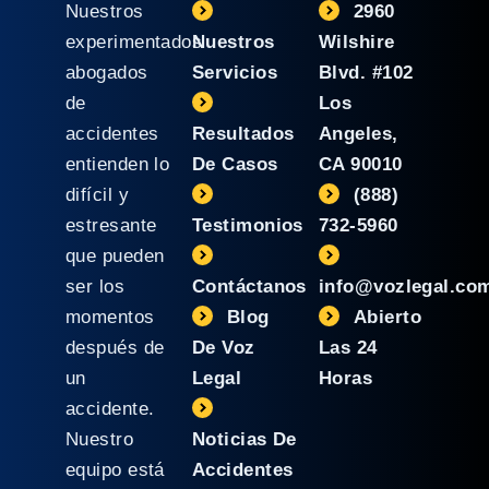
Nuestros
2960
experimentados
Nuestros
Wilshire
abogados
Servicios
Blvd. #102
de
Los
accidentes
Resultados
Angeles,
entienden lo
De Casos
CA 90010
difícil y
(888)
estresante
Testimonios
732-5960
que pueden
ser los
Contáctanos
info@vozlegal.co
momentos
Blog
Abierto
después de
De Voz
Las 24
un
Legal
Horas
accidente.
Nuestro
Noticias De
equipo está
Accidentes