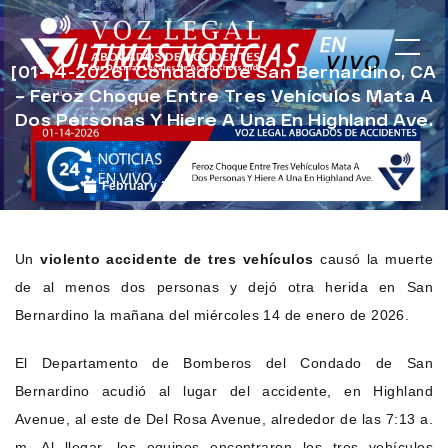
[01-14-2026] Condado De San Bernardino, CA
– Feroz Choque Entre Tres Vehículos Mata A
Dos Personas Y Hiere A Una En Highland Ave.
February 2, 2026
Noticias de Accidentes
Un
violento accidente de tres vehículos
causó la muerte
de al menos dos personas y dejó otra herida en San
Bernardino la mañana del miércoles 14 de enero de 2026.
El Departamento de Bomberos del Condado de San
Bernardino acudió al lugar del accidente, en Highland
Avenue, al este de Del Rosa Avenue, alrededor de las 7:13 a.
m. Al llegar, los equipos encontraron los tres vehículos