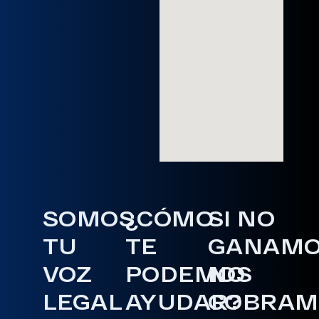
SOMOS
¿CÓMO
SI NO
TU
TE
GANAM
VOZ
PODEMOS
NO
LEGAL
AYUDAR?
COBRAM