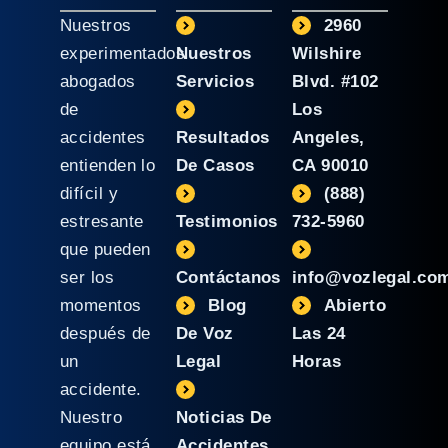
Nuestros
2960
experimentados
Nuestros
Wilshire
abogados
Servicios
Blvd. #102
de
Los
accidentes
Resultados
Angeles,
entienden lo
De Casos
CA 90010
difícil y
(888)
estresante
Testimonios
732-5960
que pueden
ser los
Contáctanos
info@vozlegal.co
momentos
Blog
Abierto
después de
De Voz
Las 24
un
Legal
Horas
accidente.
Nuestro
Noticias De
equipo está
Accidentes