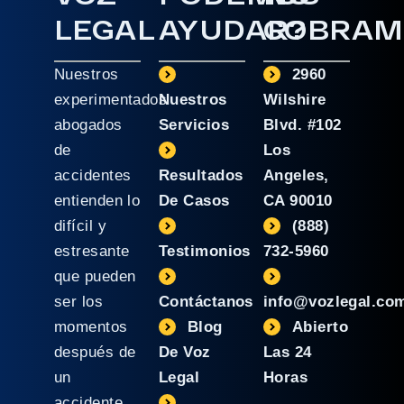
LEGAL
AYUDAR?
COBRAM
Nuestros
2960
experimentados
Nuestros
Wilshire
abogados
Servicios
Blvd. #102
de
Los
accidentes
Resultados
Angeles,
entienden lo
De Casos
CA 90010
difícil y
(888)
estresante
Testimonios
732-5960
que pueden
ser los
Contáctanos
info@vozlegal.co
momentos
Blog
Abierto
después de
De Voz
Las 24
un
Legal
Horas
accidente.