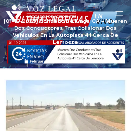
[01-19-2025] Condado De Kings, CA – Mueren
Dos Conductores Tras Colisionar Dos
Vehiculos En La Autopista 41 Cerca De
Lemoore
February 7, 2025
Noticias de Accidentes