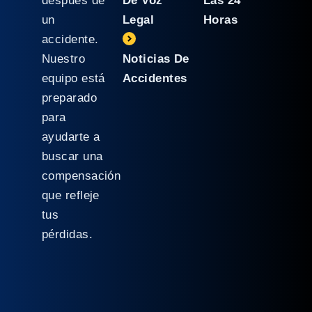
después de
De Voz
Las 24
un
Legal
Horas
accidente.
Nuestro
Noticias De
equipo está
Accidentes
preparado
para
ayudarte a
buscar una
compensación
que refleje
tus
pérdidas.