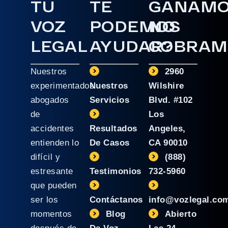
TU
TE
GANAM
VOZ
PODEMOS
NO
LEGAL
AYUDAR?
COBRAM
Nuestros
2960
experimentados
Nuestros
Wilshire
abogados
Servicios
Blvd. #102
de
Los
accidentes
Resultados
Angeles,
entienden lo
De Casos
CA 90010
difícil y
(888)
estresante
Testimonios
732-5960
que pueden
ser los
Contáctanos
info@vozlegal.co
momentos
Blog
Abierto