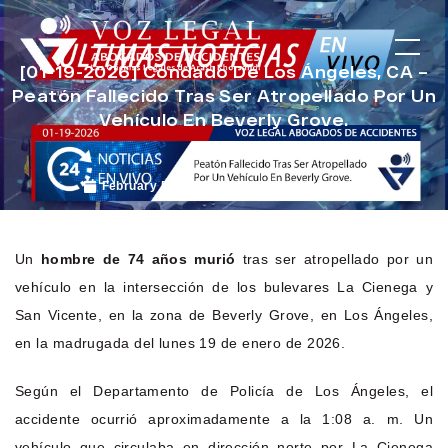
[01-19-2026] Condado De Los Ángeles, CA –
Peatón Fallecido Tras Ser Atropellado Por Un
Vehículo En Beverly Grove.
February 5, 2026
Noticias de Accidentes
Un
hombre de 74 años murió
tras ser atropellado por un
vehículo en la intersección de los bulevares La Cienega y
San Vicente, en la zona de Beverly Grove, en Los Ángeles,
en la madrugada del lunes 19 de enero de 2026.
Según el Departamento de Policía de Los Ángeles, el
accidente ocurrió aproximadamente a la 1:08 a. m. Un
vehículo que circulaba en dirección norte por La Cienega