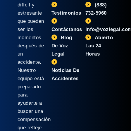
difícil y
(888)
estresante
Testimonios
732-5960
que pueden
ser los
Contáctanos
info@vozlegal.co
momentos
Blog
Abierto
después de
De Voz
Las 24
un
Legal
Horas
accidente.
Nuestro
Noticias De
equipo está
Accidentes
preparado
para
ayudarte a
buscar una
compensación
que refleje