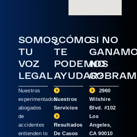
SOMOS
¿CÓMO
SI NO
TU
TE
GANAM
VOZ
PODEMOS
NO
LEGAL
AYUDAR?
COBRAM
Nuestros
2960
experimentados
Nuestros
Wilshire
abogados
Servicios
Blvd. #102
de
Los
accidentes
Resultados
Angeles,
entienden lo
De Casos
CA 90010