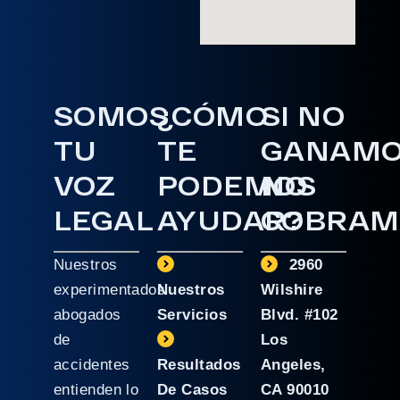
SOMOS
¿CÓMO
SI NO
TU
TE
GANAM
VOZ
PODEMOS
NO
LEGAL
AYUDAR?
COBRAM
Nuestros
2960
experimentados
Nuestros
Wilshire
abogados
Servicios
Blvd. #102
de
Los
accidentes
Resultados
Angeles,
entienden lo
De Casos
CA 90010