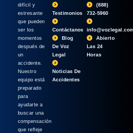
difícil y
(888)
estresante
Testimonios
732-5960
que pueden
ser los
Contáctanos
info@vozlegal.co
momentos
Blog
Abierto
después de
De Voz
Las 24
un
Legal
Horas
accidente.
Nuestro
Noticias De
equipo está
Accidentes
preparado
para
ayudarte a
buscar una
compensación
que refleje