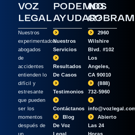
VOZ
PODEMOS
NO
LEGAL
AYUDAR?
COBRAM
Nuestros
2960
experimentados
Nuestros
Wilshire
abogados
Servicios
Blvd. #102
de
Los
accidentes
Resultados
Angeles,
entienden lo
De Casos
CA 90010
difícil y
(888)
estresante
Testimonios
732-5960
que pueden
ser los
Contáctanos
info@vozlegal.co
momentos
Blog
Abierto
después de
De Voz
Las 24
un
Legal
Horas