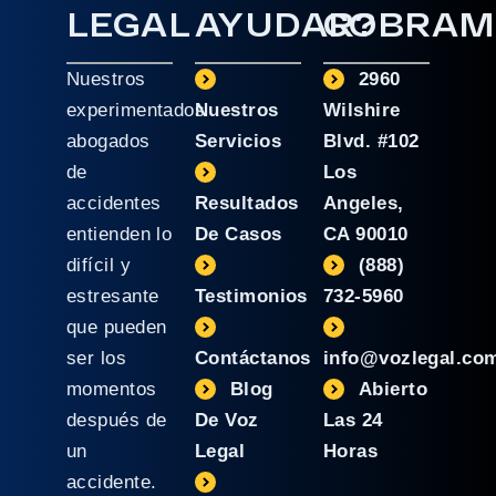
LEGAL
AYUDAR?
COBRAM
Nuestros
2960
experimentados
Nuestros
Wilshire
abogados
Servicios
Blvd. #102
de
Los
accidentes
Resultados
Angeles,
entienden lo
De Casos
CA 90010
difícil y
(888)
estresante
Testimonios
732-5960
que pueden
ser los
Contáctanos
info@vozlegal.co
momentos
Blog
Abierto
después de
De Voz
Las 24
un
Legal
Horas
accidente.