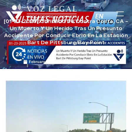
[01-23-2025] Condado De Contra Costa, CA –
Un Muerto Y Un Herido Tras Un Presunto
Accidente Por Conducir Ebrio En La Estación
Bart De Pittsburg/bay Point
February 11, 2025
Noticias de Accidentes