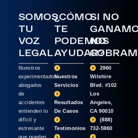
SOMOS
¿CÓMO
SI NO
TU
TE
GANAM
VOZ
PODEMOS
NO
LEGAL
AYUDAR?
COBRAM
Nuestros
2960
experimentados
Nuestros
Wilshire
abogados
Servicios
Blvd. #102
de
Los
accidentes
Resultados
Angeles,
entienden lo
De Casos
CA 90010
difícil y
(888)
estresante
Testimonios
732-5960
que pueden