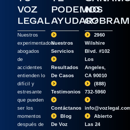
VOZ
PODEMOS
NO
LEGAL
AYUDAR?
COBRAM
Nuestros
2960
experimentados
Nuestros
Wilshire
abogados
Servicios
Blvd. #102
de
Los
accidentes
Resultados
Angeles,
entienden lo
De Casos
CA 90010
difícil y
(888)
estresante
Testimonios
732-5960
que pueden
ser los
Contáctanos
info@vozlegal.co
momentos
Blog
Abierto
después de
De Voz
Las 24