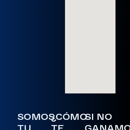
SOMOS
¿CÓMO
SI NO
TU
TE
GANAM