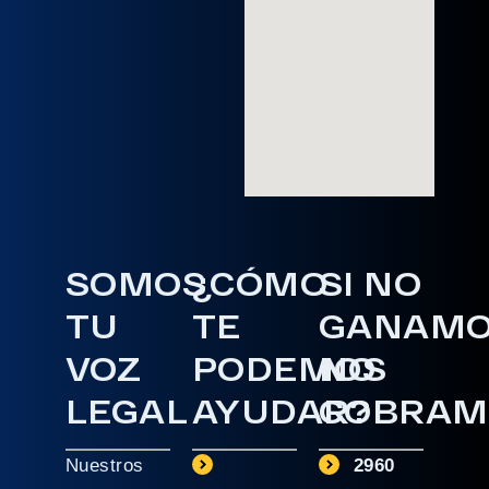
SOMOS
¿CÓMO
SI NO
TU
TE
GANAM
VOZ
PODEMOS
NO
LEGAL
AYUDAR?
COBRAM
Nuestros
2960