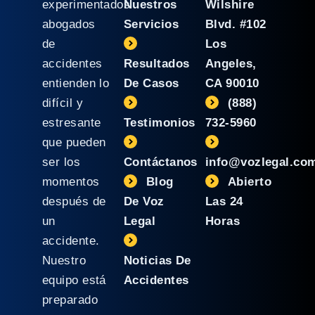
experimentados
Nuestros
Wilshire
abogados
Servicios
Blvd. #102
de
Los
accidentes
Resultados
Angeles,
entienden lo
De Casos
CA 90010
difícil y
(888)
estresante
Testimonios
732-5960
que pueden
ser los
Contáctanos
info@vozlegal.co
momentos
Blog
Abierto
después de
De Voz
Las 24
un
Legal
Horas
accidente.
Nuestro
Noticias De
equipo está
Accidentes
preparado