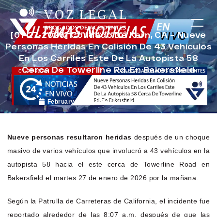
[01-27-2026] Condado De Kern, CA – Nueve
Personas Heridas En Colisión De 43 Vehículos
En Los Carriles Este De La Autopista 58
Cerca De Towerline Rd. En Bakersfield
February 17, 2026
Noticias de Accidentes
Nueve personas resultaron heridas
después de un choque
masivo de varios vehículos que involucró a 43 vehículos en la
autopista 58 hacia el este cerca de Towerline Road en
Bakersfield el martes 27 de enero de 2026 por la mañana.
Según la Patrulla de Carreteras de California, el incidente fue
reportado alrededor de las 8:07 a.m. después de que las