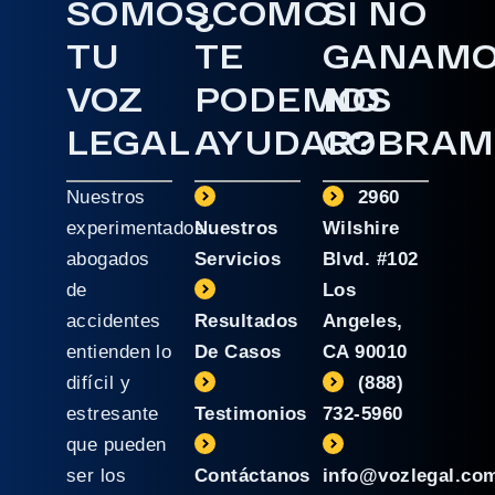
SOMOS
¿CÓMO
SI NO
TU
TE
GANAM
VOZ
PODEMOS
NO
LEGAL
AYUDAR?
COBRAM
Nuestros
2960
experimentados
Nuestros
Wilshire
abogados
Servicios
Blvd. #102
de
Los
accidentes
Resultados
Angeles,
entienden lo
De Casos
CA 90010
difícil y
(888)
estresante
Testimonios
732-5960
que pueden
ser los
Contáctanos
info@vozlegal.co