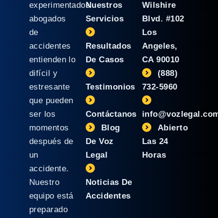
experimentados
Nuestros
Wilshire
abogados
Servicios
Blvd. #102
de
Los
accidentes
Resultados
Angeles,
entienden lo
De Casos
CA 90010
difícil y
(888)
estresante
Testimonios
732-5960
que pueden
ser los
Contáctanos
info@vozlegal.co
momentos
Blog
Abierto
después de
De Voz
Las 24
un
Legal
Horas
accidente.
Nuestro
Noticias De
equipo está
Accidentes
preparado