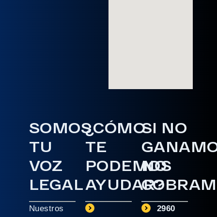
SOMOS
¿CÓMO
SI NO
TU
TE
GANAM
VOZ
PODEMOS
NO
LEGAL
AYUDAR?
COBRAM
Nuestros
2960