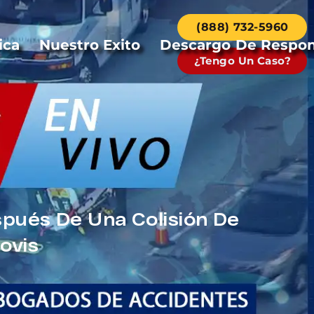
(888) 732-5960
ica
Nuestro Exito
Descargo De Respon
¿Tengo Un Caso?
spués De Una Colisión De
ovis