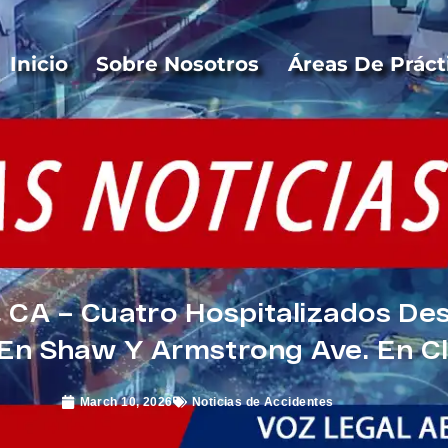
Inicio
Sobre Nosotros
Áreas De Práct
 CA – Cuatro Hospitalizados De
 En Shaw Y Armstrong Ave. En Cl
March 10, 2026
Noticias de Accidentes