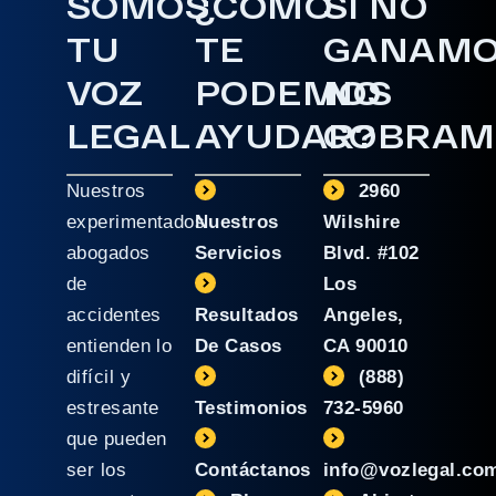
SOMOS
¿CÓMO
SI NO
TU
TE
GANAM
VOZ
PODEMOS
NO
LEGAL
AYUDAR?
COBRAM
Nuestros
2960
experimentados
Nuestros
Wilshire
abogados
Servicios
Blvd. #102
de
Los
accidentes
Resultados
Angeles,
entienden lo
De Casos
CA 90010
difícil y
(888)
estresante
Testimonios
732-5960
que pueden
ser los
Contáctanos
info@vozlegal.co