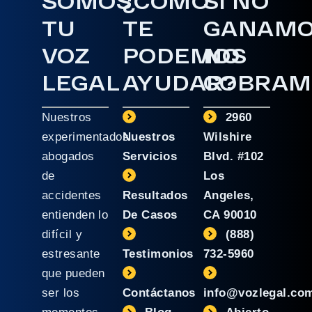
SOMOS
¿CÓMO
SI NO
TU
TE
GANAM
VOZ
PODEMOS
NO
LEGAL
AYUDAR?
COBRAM
Nuestros
2960
experimentados
Nuestros
Wilshire
abogados
Servicios
Blvd. #102
de
Los
accidentes
Resultados
Angeles,
entienden lo
De Casos
CA 90010
difícil y
(888)
estresante
Testimonios
732-5960
que pueden
ser los
Contáctanos
info@vozlegal.co