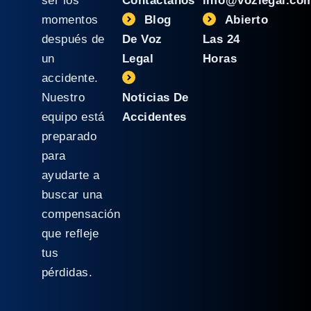
ser los
Contáctanos
info@vozlegal.co
momentos
Blog
Abierto
después de
De Voz
Las 24
un
Legal
Horas
accidente.
Nuestro
Noticias De
equipo está
Accidentes
preparado
para
ayudarte a
buscar una
compensación
que refleje
tus
pérdidas.