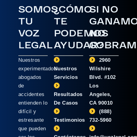
SOMOS
¿CÓMO
SI NO
TU
TE
GANAM
VOZ
PODEMOS
NO
LEGAL
AYUDAR?
COBRAM
Nuestros
2960
experimentados
Nuestros
Wilshire
abogados
Servicios
Blvd. #102
de
Los
accidentes
Resultados
Angeles,
entienden lo
De Casos
CA 90010
difícil y
(888)
estresante
Testimonios
732-5960
que pueden