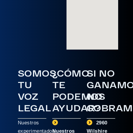
SOMOS
¿CÓMO
SI NO
TU
TE
GANAM
VOZ
PODEMOS
NO
LEGAL
AYUDAR?
COBRAM
Nuestros
2960
experimentados
Nuestros
Wilshire