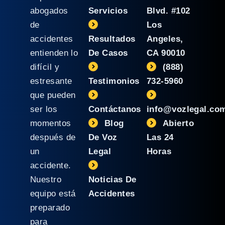
abogados
Servicios
Blvd. #102
de
Los
accidentes
Resultados
Angeles,
entienden lo
De Casos
CA 90010
difícil y
(888)
estresante
Testimonios
732-5960
que pueden
ser los
Contáctanos
info@vozlegal.co
momentos
Blog
Abierto
después de
De Voz
Las 24
un
Legal
Horas
accidente.
Nuestro
Noticias De
equipo está
Accidentes
preparado
para