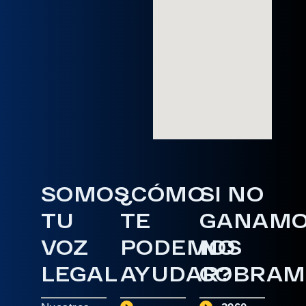
SOMOS
¿CÓMO
SI NO
TU
TE
GANAM
VOZ
PODEMOS
NO
LEGAL
AYUDAR?
COBRAM