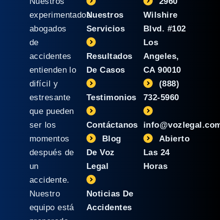
Nuestros
2960
experimentados
Nuestros
Wilshire
abogados
Servicios
Blvd. #102
de
Los
accidentes
Resultados
Angeles,
entienden lo
De Casos
CA 90010
difícil y
(888)
estresante
Testimonios
732-5960
que pueden
ser los
Contáctanos
info@vozlegal.co
momentos
Blog
Abierto
después de
De Voz
Las 24
un
Legal
Horas
accidente.
Nuestro
Noticias De
equipo está
Accidentes