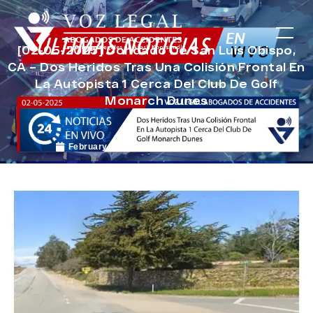
[02-05-2025] Condado De San Luis Obispo,
CA – Dos Heridos Tras Una Colisión Frontal En
La Autopista 1 Cerca Del Club De Golf
Monarch Dunes
February 19, 2025
Noticias de Accidentes