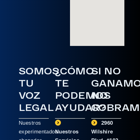
SOMOS
¿CÓMO
SI NO
TU
TE
GANAM
VOZ
PODEMOS
NO
LEGAL
AYUDAR?
COBRAM
Nuestros
2960
experimentados
Nuestros
Wilshire