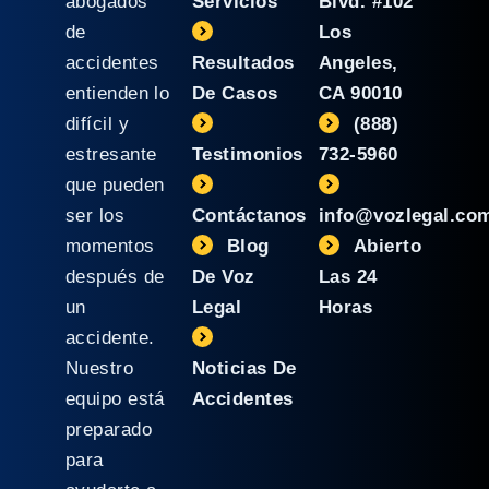
abogados
Servicios
Blvd. #102
de
Los
accidentes
Resultados
Angeles,
entienden lo
De Casos
CA 90010
difícil y
(888)
estresante
Testimonios
732-5960
que pueden
ser los
Contáctanos
info@vozlegal.co
momentos
Blog
Abierto
después de
De Voz
Las 24
un
Legal
Horas
accidente.
Nuestro
Noticias De
equipo está
Accidentes
preparado
para