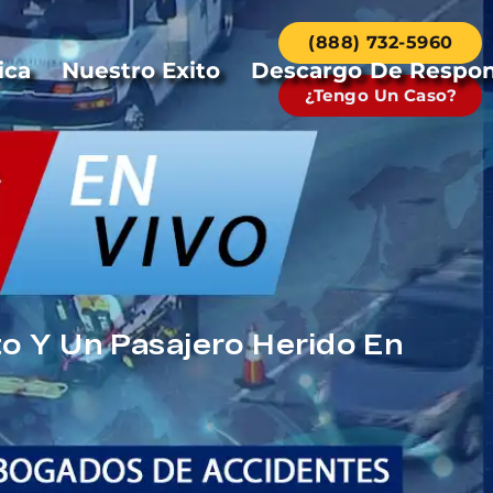
(888) 732-5960
ica
Nuestro Exito
Descargo De Respon
¿Tengo Un Caso?
o Y Un Pasajero Herido En