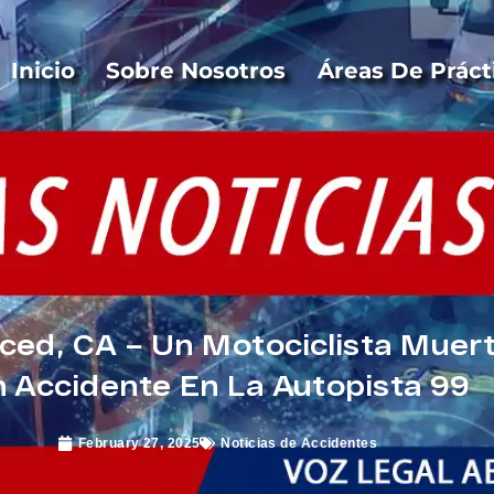
Inicio
Sobre Nosotros
Áreas De Práct
ed, CA – Un Motociclista Muert
 Accidente En La Autopista 99
February 27, 2025
Noticias de Accidentes