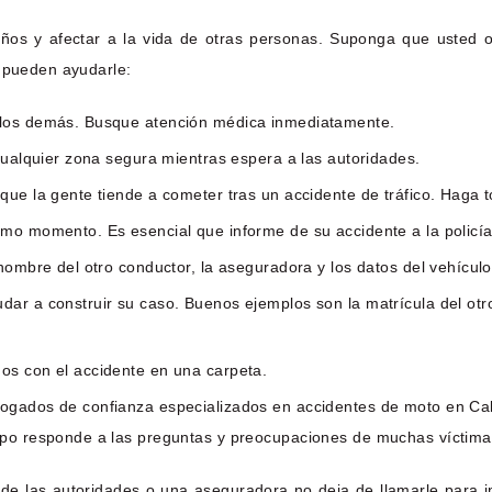
ños y afectar a la vida de otras personas. Suponga que usted o
s pueden ayudarle:
 los demás. Busque atención médica inmediatamente.
cualquier zona segura mientras espera a las autoridades.
que la gente tiende a cometer tras un accidente de tráfico. Haga t
mo momento. Es esencial que informe de su accidente a la policía 
nombre del otro conductor, la aseguradora y los datos del vehículo
ar a construir su caso. Buenos ejemplos son la matrícula del otro
os con el accidente en una carpeta.
ogados de confianza especializados en accidentes de moto en Cal
ipo responde a las preguntas y preocupaciones de muchas víctima
e de las autoridades o una aseguradora no deja de llamarle para 