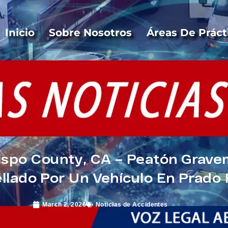
Inicio
Sobre Nosotros
Áreas De Práct
ispo County, CA – Peatón Grave
llado Por Un Vehículo En Prado 
March 2, 2026
Noticias de Accidentes