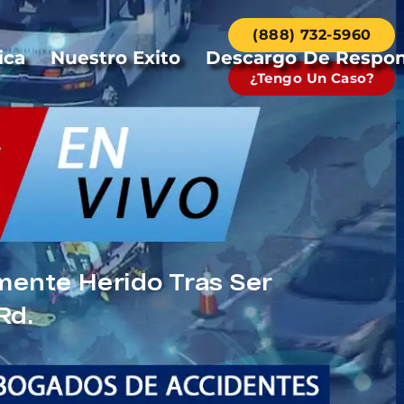
(888) 732-5960
ica
Nuestro Exito
Descargo De Respon
¿Tengo Un Caso?
mente Herido Tras Ser
Rd.