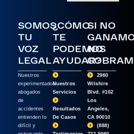
SOMOS
¿CÓMO
SI NO
TU
TE
GANAM
VOZ
PODEMOS
NO
LEGAL
AYUDAR?
COBRAM
Nuestros
2960
experimentados
Nuestros
Wilshire
abogados
Servicios
Blvd. #102
de
Los
accidentes
Resultados
Angeles,
entienden lo
De Casos
CA 90010
difícil y
(888)
estresante
Testimonios
732-5960