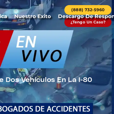
(888) 732-5960
ica
Nuestro Exito
Descargo De Respon
¿Tengo Un Caso?
 Dos Vehículos En La I-80