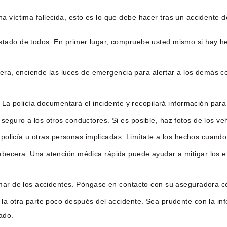
na víctima fallecida, esto es lo que debe hacer tras un accidente de
stado de todos. En primer lugar, compruebe usted mismo si hay h
retera, enciende las luces de emergencia para alertar a los demás
 La policía documentará el incidente y recopilará información para u
guro a los otros conductores. Si es posible, haz fotos de los veh
 policía u otras personas implicadas. Limítate a los hechos cuando
ecera. Una atención médica rápida puede ayudar a mitigar los efec
mar de los accidentes. Póngase en contacto con su aseguradora con
 la otra parte poco después del accidente. Sea prudente con la i
ado.