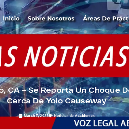
Inicio
Sobre Nosotros
Áreas De Práct
, CA – Se Reporta Un Choque De
Cerca De Yolo Causeway
March 7, 2025
Noticias de Accidentes