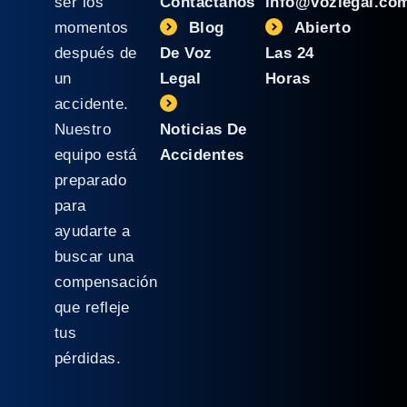
ser los
Contáctanos
info@vozlegal.co
momentos
Blog
Abierto
después de
De Voz
Las 24
un
Legal
Horas
accidente.
Nuestro
Noticias De
equipo está
Accidentes
preparado
para
ayudarte a
buscar una
compensación
que refleje
tus
pérdidas.