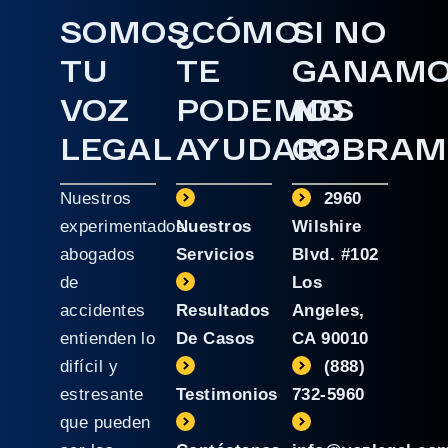
SOMOS
¿CÓMO
SI NO
TU
TE
GANAM
VOZ
PODEMOS
NO
LEGAL
AYUDAR?
COBRAM
Nuestros
2960
experimentados
Nuestros
Wilshire
abogados
Servicios
Blvd. #102
de
Los
accidentes
Resultados
Angeles,
entienden lo
De Casos
CA 90010
difícil y
(888)
estresante
Testimonios
732-5960
que pueden