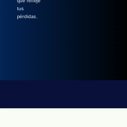
que refleje
tus
pérdidas.