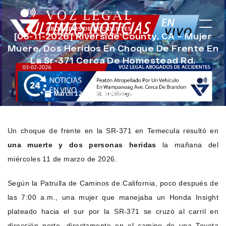
[03-11-2026] Riverside County, CA – Mujer
Muere, Dos Heridos En Choque De Frente En
La Sr-371 Cerca De Homestead Rd.
March 12, 2026
Noticias de Accidentes
Un choque de frente en la SR-371 en Temecula resultó en
una muerte y dos personas heridas
la mañana del
miércoles 11 de marzo de 2026.
Según la Patrulla de Caminos de California, poco después de
las 7:00 a.m., una mujer que manejaba un Honda Insight
plateado hacia el sur por la SR-371 se cruzó al carril en
dirección norte, directamente en el camino de una Toyota