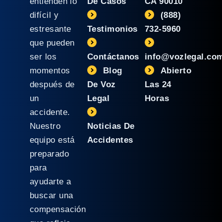
entienden lo
De Casos
CA 90010
difícil y
(888)
estresante
Testimonios
732-5960
que pueden
ser los
Contáctanos
info@vozlegal.co
momentos
Blog
Abierto
después de
De Voz
Las 24
un
Legal
Horas
accidente.
Nuestro
Noticias De
equipo está
Accidentes
preparado
para
ayudarte a
buscar una
compensación