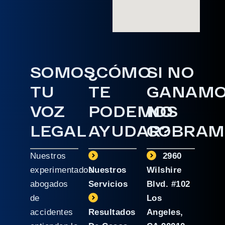
SOMOS
¿CÓMO
SI NO
TU
TE
GANAM
VOZ
PODEMOS
NO
LEGAL
AYUDAR?
COBRAM
Nuestros
2960
experimentados
Nuestros
Wilshire
abogados
Servicios
Blvd. #102
de
Los
accidentes
Resultados
Angeles,