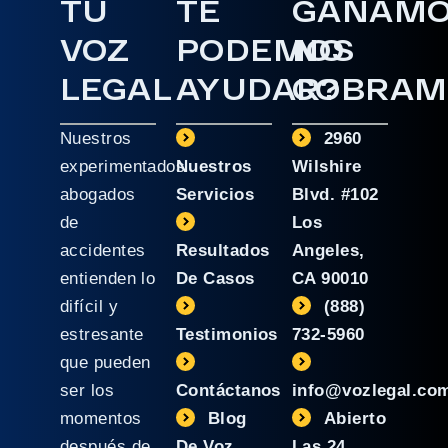
TU
TE
GANAM
VOZ
PODEMOS
NO
LEGAL
AYUDAR?
COBRAM
Nuestros
2960
experimentados
Nuestros
Wilshire
abogados
Servicios
Blvd. #102
de
Los
accidentes
Resultados
Angeles,
entienden lo
De Casos
CA 90010
difícil y
(888)
estresante
Testimonios
732-5960
que pueden
ser los
Contáctanos
info@vozlegal.co
momentos
Blog
Abierto
después de
De Voz
Las 24