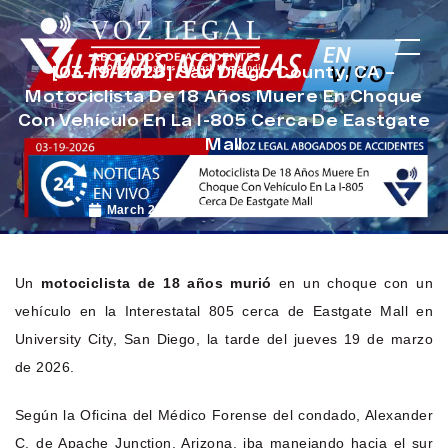
[03-19-2026] San Diego County, CA –
Motociclista De 18 Años Muere En Choque
Con Vehículo En La I-805 Cerca De Eastgate
Mall
March 24, 2026
Noticias de Accidentes
Un
motociclista de 18 años murió
en un choque con un
vehículo en la Interestatal 805 cerca de Eastgate Mall en
University City, San Diego, la tarde del jueves 19 de marzo
de 2026.
Según la Oficina del Médico Forense del condado, Alexander
C. de Apache Junction, Arizona, iba manejando hacia el sur