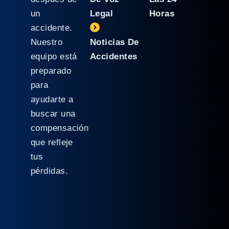
un
Legal
Horas
accidente.
Nuestro
Noticias De
equipo está
Accidentes
preparado
para
ayudarte a
buscar una
compensación
que refleje
tus
pérdidas.