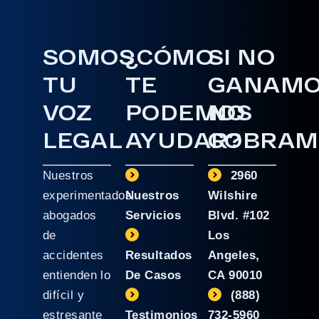
SOMOS
¿CÓMO
SI NO
TU
TE
GANAM
VOZ
PODEMOS
NO
LEGAL
AYUDAR?
COBRAM
Nuestros
2960
experimentados
Nuestros
Wilshire
abogados
Servicios
Blvd. #102
de
Los
accidentes
Resultados
Angeles,
entienden lo
De Casos
CA 90010
difícil y
(888)
estresante
Testimonios
732-5960