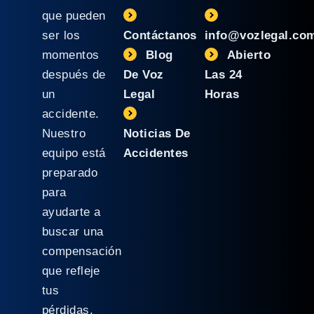
que pueden
ser los
Contáctanos
info@vozlegal.co
momentos
Blog
Abierto
después de
De Voz
Las 24
un
Legal
Horas
accidente.
Nuestro
Noticias De
equipo está
Accidentes
preparado
para
ayudarte a
buscar una
compensación
que refleje
tus
pérdidas.