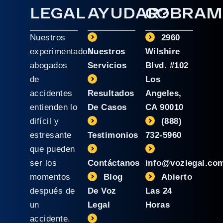
LEGAL
AYUDAR?
COBRAM
Nuestros
2960
experimentados
Nuestros
Wilshire
abogados
Servicios
Blvd. #102
de
Los
accidentes
Resultados
Angeles,
entienden lo
De Casos
CA 90010
difícil y
(888)
estresante
Testimonios
732-5960
que pueden
ser los
Contáctanos
info@vozlegal.co
momentos
Blog
Abierto
después de
De Voz
Las 24
un
Legal
Horas
accidente.