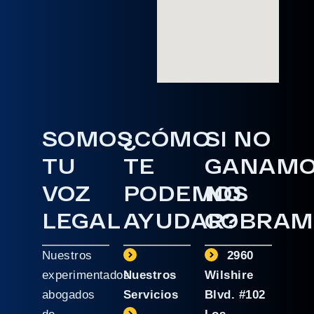
SOMOS
¿CÓMO
SI NO
TU
TE
GANAM
VOZ
PODEMOS
NO
LEGAL
AYUDAR?
COBRAM
Nuestros
2960
experimentados
Nuestros
Wilshire
abogados
Servicios
Blvd. #102