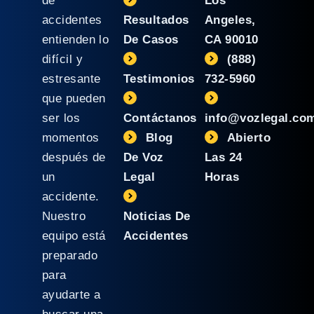
de
Los
accidentes
Resultados
Angeles,
entienden lo
De Casos
CA 90010
difícil y
(888)
estresante
Testimonios
732-5960
que pueden
ser los
Contáctanos
info@vozlegal.co
momentos
Blog
Abierto
después de
De Voz
Las 24
un
Legal
Horas
accidente.
Nuestro
Noticias De
equipo está
Accidentes
preparado
para
ayudarte a