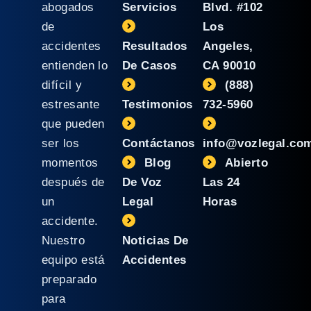
abogados
Servicios
Blvd. #102
de
Los
accidentes
Resultados
Angeles,
entienden lo
De Casos
CA 90010
difícil y
(888)
estresante
Testimonios
732-5960
que pueden
ser los
Contáctanos
info@vozlegal.co
momentos
Blog
Abierto
después de
De Voz
Las 24
un
Legal
Horas
accidente.
Nuestro
Noticias De
equipo está
Accidentes
preparado
para