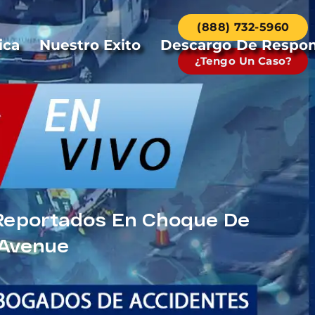
(888) 732-5960
ica
Nuestro Exito
Descargo De Respon
¿Tengo Un Caso?
 Reportados En Choque De
 Avenue